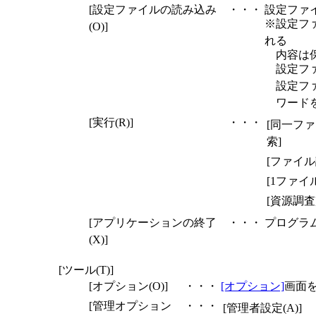
[設定ファイルの読み込み
・・・
設定ファ
※設定フ
(O)]
れる
内容は
設定フ
設定フ
ワード
[実行(R)]
・・・
[同一フ
索]
[ファイル
[1ファイ
[資源調査
[アプリケーションの終了
・・・
プログラ
(X)]
[ツール(T)]
[オプション(O)]
・・・
[オプション]
画面
[管理オプション
・・・
[管理者設定(A)]