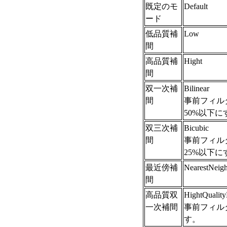
既定のモ
Default
ード
低品質補
Low
間
高品質補
Hight
間
双一次補
Bilinear
間
事前フィル
50%以下
双三次補
Bicubic
間
事前フィル
25%以下
最近傍補
NearestNei
間
高品質双
HightQuality
一次補間
事前フィル
す。