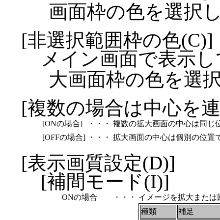
画面枠の色を選択
[非選択範囲枠の色(C)]
メイン画面で表示し
大画面枠の色を選
[複数の場合は中心を連
[ONの場合]
・・・
複数の拡大画面の中心は同じ
[OFFの場合]
・・・
拡大画面の中心は個別の位置
[表示画質設定(D)]
[補間モード(I)]
ONの場合
・・・
イメージを拡大または
種類
補足