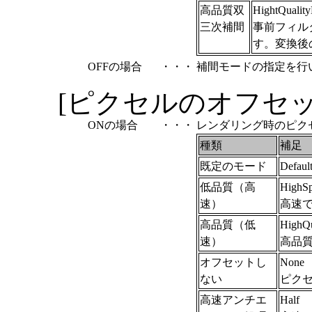
高品質双
HightQuality
三次補間
事前フィル
す。変換後
OFFの場合
・・・
補間モードの指定を行い
[ピクセルのオフセット
ONの場合
・・・
レンダリング時のピク
種類
補足
既定のモード
Defau
低品質（高
HighS
速）
高速
高品質（低
HighQu
速）
高品
オフセットし
None
ない
ピク
高速アンチエ
Half