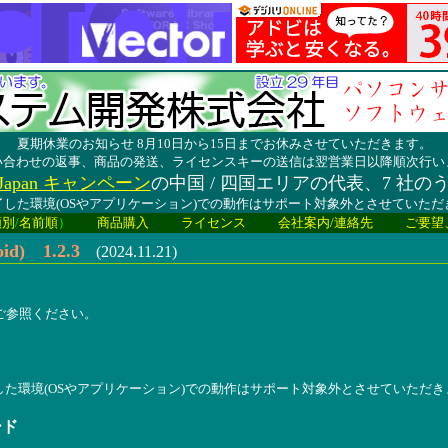
夏期休業のお知らせ 8月10日から15日までお休みさせていただきます。
い合わせの返事、商品の発送、ライセンスキーの送信は翌営業日以降順次行い
lay Japan キャンペーン
の中国 / 四国エリアの代表、7 社の
した環境(OSやアプリケーション)での動作はサポート対象外とさせていた
類別
/
名前順
）
商品購入
ライセンス
会社案内/連絡先
ご要望
id) 1.2.3
(2024.11.21)
報をご参照ください。
した環境(OSやアプリケーション)での動作はサポート対象外とさせていただき
ード