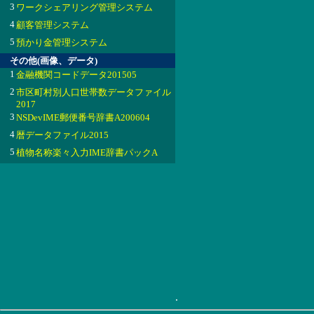
3
ワークシェアリング管理システム
4
顧客管理システム
5
預かり金管理システム
その他(画像、データ)
1
金融機関コードデータ201505
2
市区町村別人口世帯数データファイル
2017
3
NSDevIME郵便番号辞書A200604
4
暦データファイル2015
5
植物名称楽々入力IME辞書パックA
.