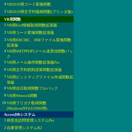
4
VB2010用コード変換関数
5
VB2010用文字列描画関数(プリンタ版)
VB用関数
1
VB用Exif情報取得関数拡張版
2
VB用コード変換関数拡張版
3
VB用EBCDIC、JIS8ファイル変換関数
拡張版
4
VB用SMTPPOP3メール送受信関数パッ
ク
5
VB用メール操作関数拡張版Pro
6
VB用文字列四則演算関数拡張版
7
VB用ビットマップファイル作成関数拡
張版
8
VB用吉日取得関数フルパック
9
VB用Winsock関数
10
VB用フリガナ取得関数
(WindowsNT4.0/2000用)
AccessDBシステム
1
得意先訪問管理システムPro
2
在庫管理システムR2