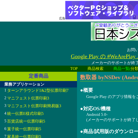
広告
お問
Google Play の #WeAreP
メーカーのサポートが終了
TOP
商品検索
商品一覧(
分
定番商品
数取器 byNSDev (Andro
業務アプリケーション
●概要
1
ターンアラウンド1&2型伝票印刷7
Google Play のアプリ情
2
マニフェスト伝票印刷3
3
マニフェスト伝票印刷簡易版3
●対応OS/機種
4
統一伝票E様式印刷5
Android 5.0-
(メーカーのサポートが終了
5
百貨店統一伝票印刷5
6
菓子統一伝票印刷5
●商品/試用版のダウンロ
7
家具統一伝票印刷5