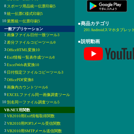
8
スポーツ用品統一伝票印刷5
9
統一伝票C様式印刷5
10
業際統一伝票印刷5
●商品カテゴリ
一般アプリケーション
201 Androidスマホタブレッ
1
画像ファイル日付一致ツール3
●説明動画
2
差分ファイルコピーツール9
3
OfficeHTML変換10
4
Exif情報一覧表作成ツール8
5
ExcelWeb表変換10
6
日付指定ファイルコピーツール3
7
OfficePDF変換8
8
画像内カウントツール6
9
EXCELファイル同一画像調査ツール
10
別名同一ファイル調査ツール5
VB.NET用関数
1
VB2010用Exif情報取得関数
2
VB2010用POP3メール受信関数
3
VB2010用SMTPメール送信関数