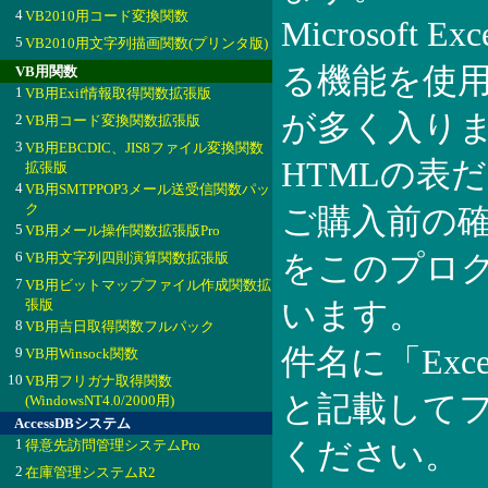
4
VB2010用コード変換関数
Microsof
5
VB2010用文字列描画関数(プリンタ版)
る機能を使
VB用関数
1
VB用Exif情報取得関数拡張版
が多く入り
2
VB用コード変換関数拡張版
3
VB用EBCDIC、JIS8ファイル変換関数
HTMLの表
拡張版
4
VB用SMTPPOP3メール送受信関数パッ
ク
ご購入前の
5
VB用メール操作関数拡張版Pro
6
VB用文字列四則演算関数拡張版
をこのプロ
7
VB用ビットマップファイル作成関数拡
張版
います。
8
VB用吉日取得関数フルパック
件名に「Exc
9
VB用Winsock関数
10
VB用フリガナ取得関数
と記載してファイ
(WindowsNT4.0/2000用)
AccessDBシステム
1
得意先訪問管理システムPro
ください。
2
在庫管理システムR2