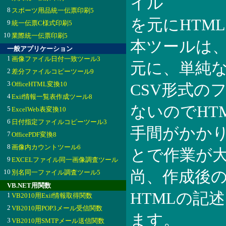
イル
8
スポーツ用品統一伝票印刷5
を元にHTM
9
統一伝票C様式印刷5
10
業際統一伝票印刷5
本ツールは、
一般アプリケーション
1
画像ファイル日付一致ツール3
元に、単純な
2
差分ファイルコピーツール9
3
OfficeHTML変換10
CSV形式の
4
Exif情報一覧表作成ツール8
ないのでHT
5
ExcelWeb表変換10
6
日付指定ファイルコピーツール3
手間がかか
7
OfficePDF変換8
8
画像内カウントツール6
とで作業が
9
EXCELファイル同一画像調査ツール
10
尚、作成後
別名同一ファイル調査ツール5
VB.NET用関数
HTMLの記
1
VB2010用Exif情報取得関数
2
VB2010用POP3メール受信関数
ます。
3
VB2010用SMTPメール送信関数