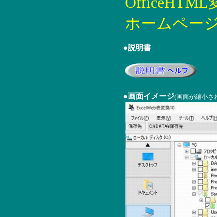
OfficeHTML変
ホームページOff
●説明書
●画面イメージ
(画面が縮小さ