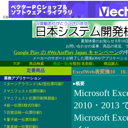
広告
夏期休業のお知らせ 8月1
お問い合わせの返事、商品の発送、
Google Play の #WeArePlay Japan キャンペーン
の中
メーカーのサポートが終了した環境(OSやアプリケーシ
TOP
商品検索
商品一覧(
分類別
/
名前順
）
商品購入
定番商品
ExcelWeb表変換10 10.1
業務アプリケーション
●概要
1
ターンアラウンド1&2型伝票印刷7
Microsoft E
2
マニフェスト伝票印刷3
3
マニフェスト伝票印刷簡易版3
2010・20
4
統一伝票E様式印刷5
5
百貨店統一伝票印刷5
Microsof
6
菓子統一伝票印刷5
7
家具統一伝票印刷5