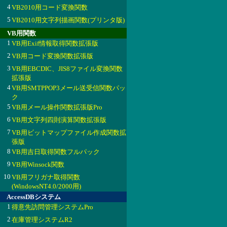
4
VB2010用コード変換関数
5
VB2010用文字列描画関数(プリンタ版)
VB用関数
1
VB用Exif情報取得関数拡張版
2
VB用コード変換関数拡張版
3
VB用EBCDIC、JIS8ファイル変換関数
拡張版
4
VB用SMTPPOP3メール送受信関数パッ
ク
5
VB用メール操作関数拡張版Pro
6
VB用文字列四則演算関数拡張版
7
VB用ビットマップファイル作成関数拡
張版
8
VB用吉日取得関数フルパック
9
VB用Winsock関数
10
VB用フリガナ取得関数
(WindowsNT4.0/2000用)
AccessDBシステム
1
得意先訪問管理システムPro
2
在庫管理システムR2