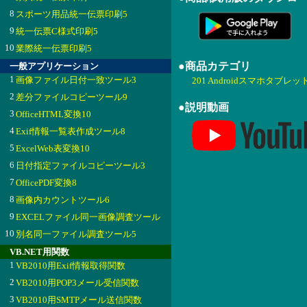
8
スポーツ用品統一伝票印刷5
9
統一伝票C様式印刷5
10
業際統一伝票印刷5
●商品カテゴリ
一般アプリケーション
1
画像ファイル日付一致ツール3
201 Androidスマホタブレッ
2
差分ファイルコピーツール9
●説明動画
3
OfficeHTML変換10
4
Exif情報一覧表作成ツール8
5
ExcelWeb表変換10
6
日付指定ファイルコピーツール3
7
OfficePDF変換8
8
画像内カウントツール6
9
EXCELファイル同一画像調査ツール
10
別名同一ファイル調査ツール5
VB.NET用関数
1
VB2010用Exif情報取得関数
2
VB2010用POP3メール受信関数
3
VB2010用SMTPメール送信関数