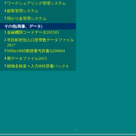
3
ワークシェアリング管理システム
4
顧客管理システム
5
預かり金管理システム
その他(画像、データ)
1
金融機関コードデータ201505
2
市区町村別人口世帯数データファイル
2017
3
NSDevIME郵便番号辞書A200604
4
暦データファイル2015
5
植物名称楽々入力IME辞書パックA
.