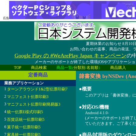
広告
夏期休業のお知らせ 8月1
お問い合わせの返事、商品の発送、
Google Play の #WeArePlay Japan キャンペーン
の中
メーカーのサポートが終了した環境(OSやアプリケーシ
TOP
商品検索
商品一覧(
分類別
/
名前順
）
商品購入
定番商品
隷書変換 byNSDev (And
業務アプリケーション
●概要
1
ターンアラウンド1&2型伝票印刷7
このアプリは「書体変換」に統合
2
マニフェスト伝票印刷3
3
マニフェスト伝票印刷簡易版3
●対応OS/機種
4
統一伝票E様式印刷5
Android 4.1.0-
(メーカーのサポートが終了
5
百貨店統一伝票印刷5
ていただきます。ご了承くだ
6
菓子統一伝票印刷5
7
家具統一伝票印刷5
●商品/試用版のダウンロ