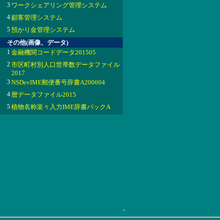
3
ワークシェアリング管理システム
4
顧客管理システム
5
預かり金管理システム
その他(画像、データ)
1
金融機関コードデータ201505
2
市区町村別人口世帯数データファイル
2017
3
NSDevIME郵便番号辞書A200604
4
暦データファイル2015
5
植物名称楽々入力IME辞書パックA
.