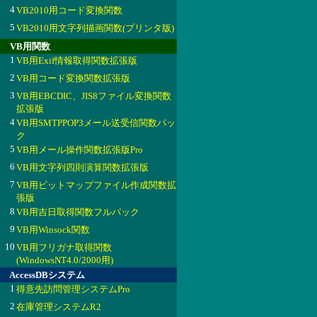
4
VB2010用コード変換関数
5
VB2010用文字列描画関数(プリンタ版)
VB用関数
1
VB用Exif情報取得関数拡張版
2
VB用コード変換関数拡張版
3
VB用EBCDIC、JIS8ファイル変換関数
拡張版
4
VB用SMTPPOP3メール送受信関数パッ
ク
5
VB用メール操作関数拡張版Pro
6
VB用文字列四則演算関数拡張版
7
VB用ビットマップファイル作成関数拡
張版
8
VB用吉日取得関数フルパック
9
VB用Winsock関数
10
VB用フリガナ取得関数
(WindowsNT4.0/2000用)
AccessDBシステム
1
得意先訪問管理システムPro
2
在庫管理システムR2