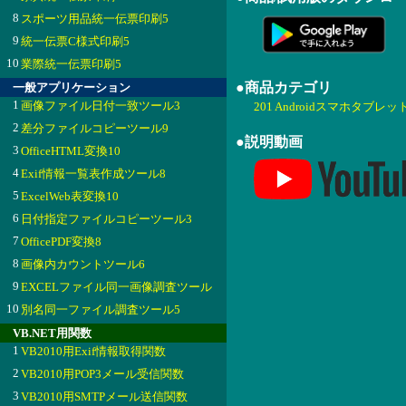
8
スポーツ用品統一伝票印刷5
9
統一伝票C様式印刷5
10
業際統一伝票印刷5
●商品カテゴリ
一般アプリケーション
1
画像ファイル日付一致ツール3
201 Androidスマホタブレッ
2
差分ファイルコピーツール9
●説明動画
3
OfficeHTML変換10
4
Exif情報一覧表作成ツール8
5
ExcelWeb表変換10
6
日付指定ファイルコピーツール3
7
OfficePDF変換8
8
画像内カウントツール6
9
EXCELファイル同一画像調査ツール
10
別名同一ファイル調査ツール5
VB.NET用関数
1
VB2010用Exif情報取得関数
2
VB2010用POP3メール受信関数
3
VB2010用SMTPメール送信関数