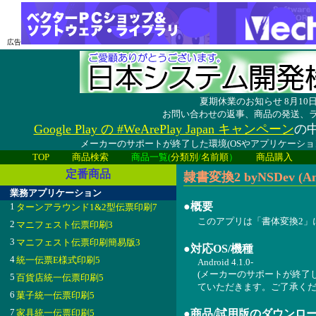
広告
夏期休業のお知らせ 8月1
お問い合わせの返事、商品の発送、
Google Play の #WeArePlay Japan キャンペーン
の中
メーカーのサポートが終了した環境(OSやアプリケーシ
TOP
商品検索
商品一覧(
分類別
/
名前順
）
商品購入
定番商品
隷書変換2 byNSDev (An
業務アプリケーション
●概要
1
ターンアラウンド1&2型伝票印刷7
このアプリは「書体変換2」に統
2
マニフェスト伝票印刷3
3
マニフェスト伝票印刷簡易版3
●対応OS/機種
4
統一伝票E様式印刷5
Android 4.1.0-
(メーカーのサポートが終了
5
百貨店統一伝票印刷5
ていただきます。ご了承くだ
6
菓子統一伝票印刷5
7
家具統一伝票印刷5
●商品/試用版のダウンロ