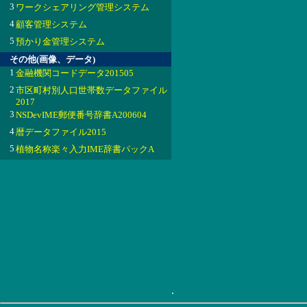
3
ワークシェアリング管理システム
4
顧客管理システム
5
預かり金管理システム
その他(画像、データ)
1
金融機関コードデータ201505
2
市区町村別人口世帯数データファイル
2017
3
NSDevIME郵便番号辞書A200604
4
暦データファイル2015
5
植物名称楽々入力IME辞書パックA
.