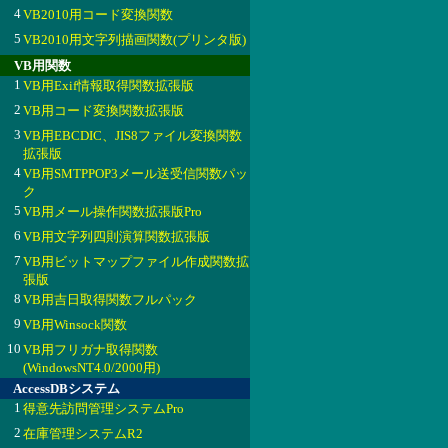
4
VB2010用コード変換関数
5
VB2010用文字列描画関数(プリンタ版)
VB用関数
1
VB用Exif情報取得関数拡張版
2
VB用コード変換関数拡張版
3
VB用EBCDIC、JIS8ファイル変換関数
拡張版
4
VB用SMTPPOP3メール送受信関数パッ
ク
5
VB用メール操作関数拡張版Pro
6
VB用文字列四則演算関数拡張版
7
VB用ビットマップファイル作成関数拡
張版
8
VB用吉日取得関数フルパック
9
VB用Winsock関数
10
VB用フリガナ取得関数
(WindowsNT4.0/2000用)
AccessDBシステム
1
得意先訪問管理システムPro
2
在庫管理システムR2