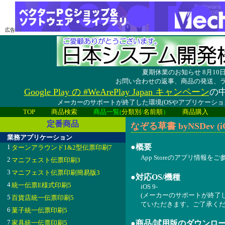
広告
夏期休業のお知らせ 8月1
お問い合わせの返事、商品の発送、
Google Play の #WeArePlay Japan キャンペーン
の中
メーカーのサポートが終了した環境(OSやアプリケーシ
TOP
商品検索
商品一覧(
分類別
/
名前順
）
商品購入
定番商品
なぞる草書 byNSDev (iO
業務アプリケーション
●概要
1
ターンアラウンド1&2型伝票印刷7
App Storeのアプリ情報を
2
マニフェスト伝票印刷3
3
マニフェスト伝票印刷簡易版3
●対応OS/機種
4
統一伝票E様式印刷5
iOS 9-
(メーカーのサポートが終了
5
百貨店統一伝票印刷5
ていただきます。ご了承くだ
6
菓子統一伝票印刷5
7
家具統一伝票印刷5
●商品/試用版のダウンロ