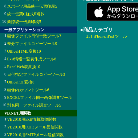
8
スポーツ用品統一伝票印刷5
9
統一伝票C様式印刷5
10
業際統一伝票印刷5
●商品カテゴリ
一般アプリケーション
1
画像ファイル日付一致ツール3
251 iPhone/iPad ツール
2
差分ファイルコピーツール9
3
OfficeHTML変換10
4
Exif情報一覧表作成ツール8
5
ExcelWeb表変換10
6
日付指定ファイルコピーツール3
7
OfficePDF変換8
8
画像内カウントツール6
9
EXCELファイル同一画像調査ツール
10
別名同一ファイル調査ツール5
VB.NET用関数
1
VB2010用Exif情報取得関数
2
VB2010用POP3メール受信関数
3
VB2010用SMTPメール送信関数