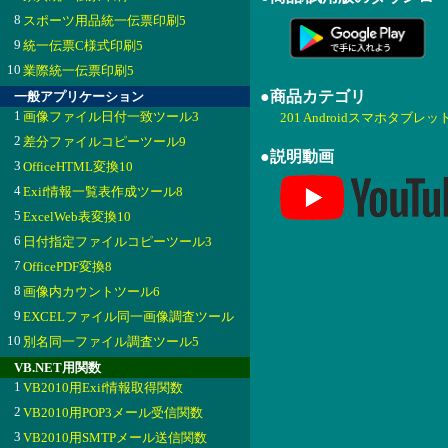
8
スポーツ用品統一伝票印刷5
9
統一伝票C様式印刷5
10
業際統一伝票印刷5
●商品カテゴリ
一般アプリケーション
1
画像ファイル日付一致ツール3
201 Androidスマホタブレッ
2
差分ファイルコピーツール9
●説明動画
3
OfficeHTML変換10
4
Exif情報一覧表作成ツール8
5
ExcelWeb表変換10
6
日付指定ファイルコピーツール3
7
OfficePDF変換8
8
画像内カウントツール6
9
EXCELファイル同一画像調査ツール
10
別名同一ファイル調査ツール5
VB.NET用関数
1
VB2010用Exif情報取得関数
2
VB2010用POP3メール受信関数
3
VB2010用SMTPメール送信関数