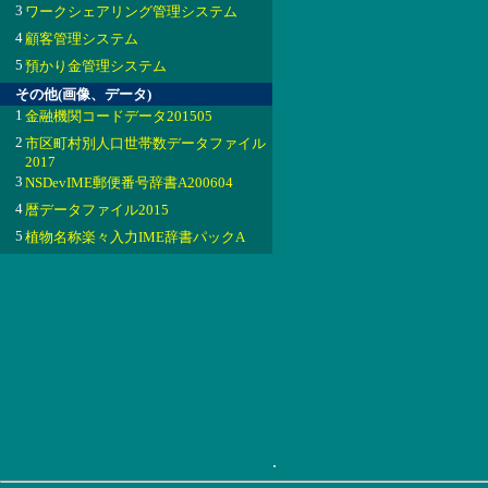
3
ワークシェアリング管理システム
4
顧客管理システム
5
預かり金管理システム
その他(画像、データ)
1
金融機関コードデータ201505
2
市区町村別人口世帯数データファイル
2017
3
NSDevIME郵便番号辞書A200604
4
暦データファイル2015
5
植物名称楽々入力IME辞書パックA
.