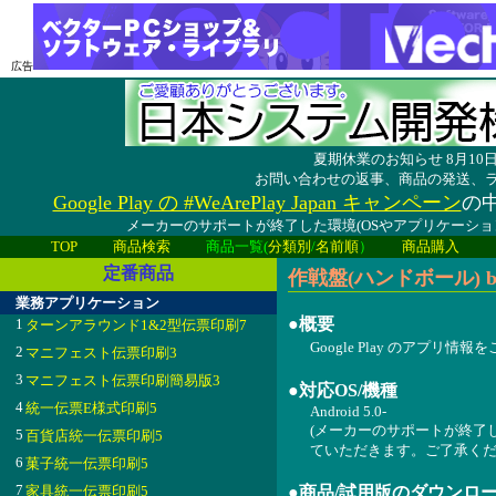
広告
夏期休業のお知らせ 8月1
お問い合わせの返事、商品の発送、
Google Play の #WeArePlay Japan キャンペーン
の中
メーカーのサポートが終了した環境(OSやアプリケーシ
TOP
商品検索
商品一覧(
分類別
/
名前順
）
商品購入
定番商品
作戦盤(ハンドボール) byN
業務アプリケーション
●概要
1
ターンアラウンド1&2型伝票印刷7
Google Play のアプリ情
2
マニフェスト伝票印刷3
3
マニフェスト伝票印刷簡易版3
●対応OS/機種
4
統一伝票E様式印刷5
Android 5.0-
(メーカーのサポートが終了
5
百貨店統一伝票印刷5
ていただきます。ご了承くだ
6
菓子統一伝票印刷5
7
家具統一伝票印刷5
●商品/試用版のダウンロ