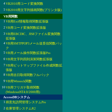
4
VB2010用コード変換関数
5
VB2010用文字列描画関数(プリンタ版)
VB用関数
1
VB用Exif情報取得関数拡張版
2
VB用コード変換関数拡張版
3
VB用EBCDIC、JIS8ファイル変換関数
拡張版
4
VB用SMTPPOP3メール送受信関数パッ
ク
5
VB用メール操作関数拡張版Pro
6
VB用文字列四則演算関数拡張版
7
VB用ビットマップファイル作成関数拡
張版
8
VB用吉日取得関数フルパック
9
VB用Winsock関数
10
VB用フリガナ取得関数
(WindowsNT4.0/2000用)
AccessDBシステム
1
得意先訪問管理システムPro
2
在庫管理システムR2