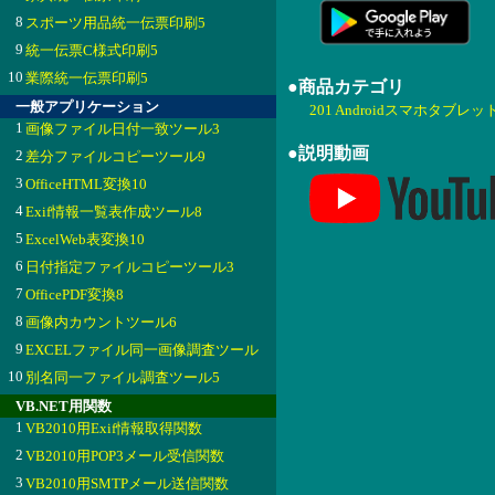
8
スポーツ用品統一伝票印刷5
9
統一伝票C様式印刷5
10
業際統一伝票印刷5
●商品カテゴリ
一般アプリケーション
201 Androidスマホタブレッ
1
画像ファイル日付一致ツール3
●説明動画
2
差分ファイルコピーツール9
3
OfficeHTML変換10
4
Exif情報一覧表作成ツール8
5
ExcelWeb表変換10
6
日付指定ファイルコピーツール3
7
OfficePDF変換8
8
画像内カウントツール6
9
EXCELファイル同一画像調査ツール
10
別名同一ファイル調査ツール5
VB.NET用関数
1
VB2010用Exif情報取得関数
2
VB2010用POP3メール受信関数
3
VB2010用SMTPメール送信関数