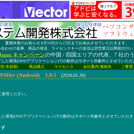
夏期休業のお知らせ 8月10日から15日までお休みさせていただきます。
い合わせの返事、商品の発送、ライセンスキーの送信は翌営業日以降順次行い
lay Japan キャンペーン
の中国 / 四国エリアの代表、7 社の
した環境(OSやアプリケーション)での動作はサポート対象外とさせていた
類別
/
名前順
）
商品購入
ライセンス
会社案内/連絡先
ご要望
v (Android) 1.0.5
(2026.01.30)
報をご参照ください。
した環境(OSやアプリケーション)での動作はサポート対象外とさせていただき
ード