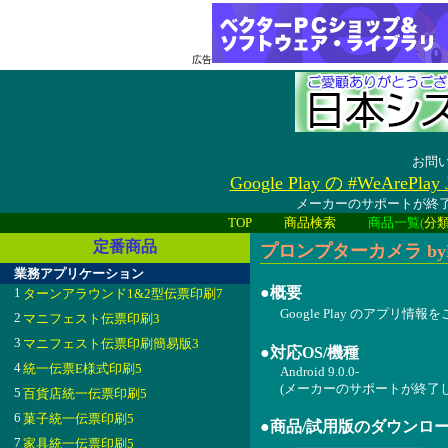
広告
お問
Google Play の #WeAreP
メーカーのサポートが終了
TOP
商品検索
商品一覧(
分
定番商品
プロンプターカメラ byNSDe
業務アプリケーション
●概要
1
ターンアラウンド1&2型伝票印刷7
Google Play のアプリ情
2
マニフェスト伝票印刷3
3
マニフェスト伝票印刷簡易版3
●対応OS/機種
4
統一伝票E様式印刷5
Android 9.0.0-
(メーカーのサポートが終了
5
百貨店統一伝票印刷5
6
菓子統一伝票印刷5
●商品/試用版のダウンロ
7
家具統一伝票印刷5