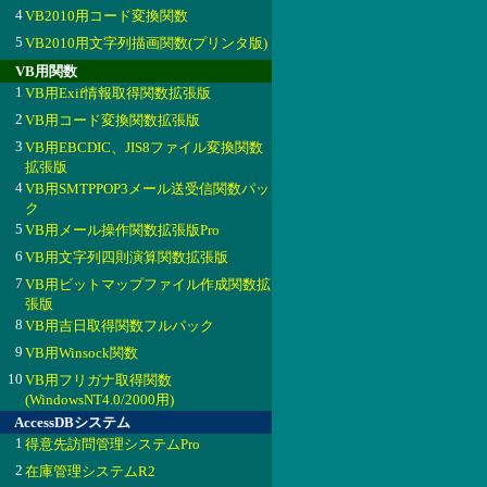
4
VB2010用コード変換関数
5
VB2010用文字列描画関数(プリンタ版)
VB用関数
1
VB用Exif情報取得関数拡張版
2
VB用コード変換関数拡張版
3
VB用EBCDIC、JIS8ファイル変換関数
拡張版
4
VB用SMTPPOP3メール送受信関数パッ
ク
5
VB用メール操作関数拡張版Pro
6
VB用文字列四則演算関数拡張版
7
VB用ビットマップファイル作成関数拡
張版
8
VB用吉日取得関数フルパック
9
VB用Winsock関数
10
VB用フリガナ取得関数
(WindowsNT4.0/2000用)
AccessDBシステム
1
得意先訪問管理システムPro
2
在庫管理システムR2