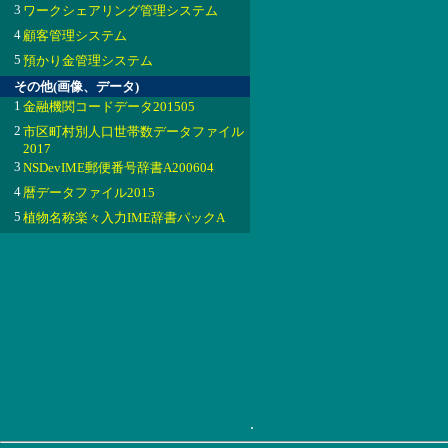
3
ワークシェアリング管理システム
4
顧客管理システム
5
預かり金管理システム
その他(画像、データ)
1
金融機関コードデータ201505
2
市区町村別人口世帯数データファイル
2017
3
NSDevIME郵便番号辞書A200604
4
暦データファイル2015
5
植物名称楽々入力IME辞書パックA
.