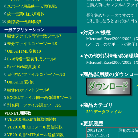
ご購入前にサンプルのファ
8
スポーツ用品統一伝票印刷5
9
統一伝票C様式印刷5
長年集めたデータですので
ご利用になるときは冠の日
10
業際統一伝票印刷5
一般アプリケーション
●対応OS/機種
1
画像ファイル日付一致ツール3
Microsoft Excel2000/20
2
差分ファイルコピーツール9
(メーカーのサポートが終了
3
OfficeHTML変換10
●その他対応情報/必須環
4
Exif情報一覧表作成ツール8
Microsoft Excel2000/2
5
ExcelWeb表変換10
6
●商品/試用版のダウンロ
日付指定ファイルコピーツール3
7
OfficePDF変換8
8
画像内カウントツール6
9
EXCELファイル同一画像調査ツール
10
●商品カテゴリ
別名同一ファイル調査ツール5
550 データファイル
VB.NET用関数
1
VB2010用Exif情報取得関数
●更新履歴
2
VB2010用POP3メール受信関数
20021207
最初の出
3
VB2010用SMTPメール送信関数
(2002/12/07)