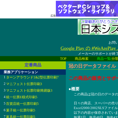
広告
お問
Google Play の #WeAreP
メーカーのサポートが終了
TOP
商品検索
商品一覧(
分
定番商品
冠の日データファイル 20
業務アプリケーション
1
ターンアラウンド1&2型伝票印刷7
この商品の販売とサポ
2
マニフェスト伝票印刷3
●概要
3
マニフェスト伝票印刷簡易版3
この商品は冠の日のデータのExc
4
統一伝票E様式印刷5
日々の商店、スーパーの売
5
百貨店統一伝票印刷5
Excel2000/2002XLS
6
菓子統一伝票印刷5
以下の内容が保存されてい
7
家具統一伝票印刷5
毎週1日、毎月48日、毎年43