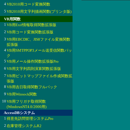
4
VB2010用コード変換関数
5
VB2010用文字列描画関数(プリンタ版)
VB用関数
1
VB用Exif情報取得関数拡張版
2
VB用コード変換関数拡張版
3
VB用EBCDIC、JIS8ファイル変換関数
拡張版
4
VB用SMTPPOP3メール送受信関数パッ
ク
5
VB用メール操作関数拡張版Pro
6
VB用文字列四則演算関数拡張版
7
VB用ビットマップファイル作成関数拡
張版
8
VB用吉日取得関数フルパック
9
VB用Winsock関数
10
VB用フリガナ取得関数
(WindowsNT4.0/2000用)
AccessDBシステム
1
得意先訪問管理システムPro
2
在庫管理システムR2