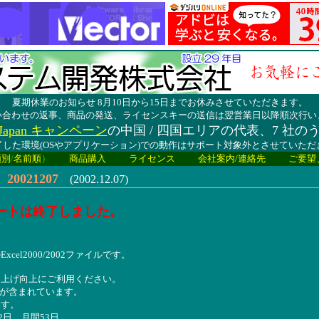
夏期休業のお知らせ 8月10日から15日までお休みさせていただきます。
い合わせの返事、商品の発送、ライセンスキーの送信は翌営業日以降順次行い
lay Japan キャンペーン
の中国 / 四国エリアの代表、7 社の
した環境(OSやアプリケーション)での動作はサポート対象外とさせていた
類別
/
名前順
）
商品購入
ライセンス
会社案内/連絡先
ご要望
021207
(2002.12.07)
ートは終了しました。
el2000/2002ファイルです。
り上げ向上にご利用ください。
ファイルが含まれています。
ます。
2日、月間53日