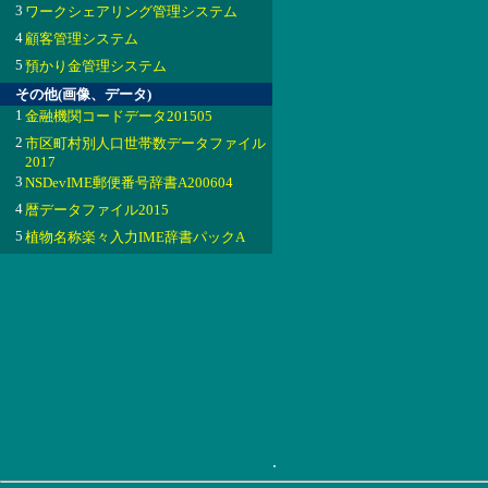
3
ワークシェアリング管理システム
4
顧客管理システム
5
預かり金管理システム
その他(画像、データ)
1
金融機関コードデータ201505
2
市区町村別人口世帯数データファイル
2017
3
NSDevIME郵便番号辞書A200604
4
暦データファイル2015
5
植物名称楽々入力IME辞書パックA
.