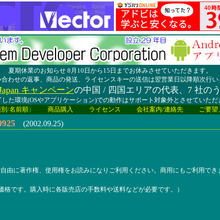
夏期休業のお知らせ 8月10日から15日までお休みさせていただきます。
い合わせの返事、商品の発送、ライセンスキーの送信は翌営業日以降順次行い
lay Japan キャンペーン
の中国 / 四国エリアの代表、7 社の
した環境(OSやアプリケーション)での動作はサポート対象外とさせていた
類別
/
名前順
）
商品購入
ライセンス
会社案内/連絡先
ご要望
925
(2002.09.25)
。
ご自由に著作権、使用権をお読みになりご利用ください。商用にもご利用でき
の価格です。購入時に各販売店の手数料や送料などが必要です。）