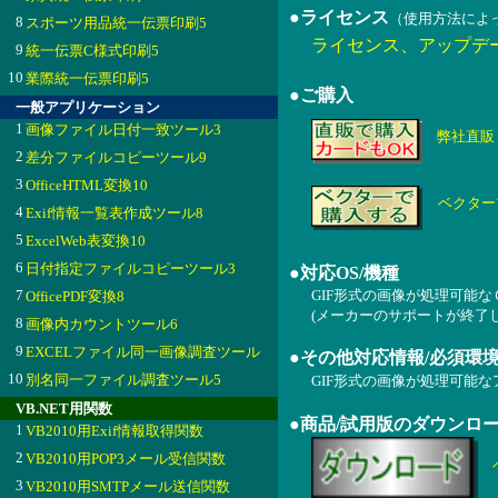
●ライセンス
（使用方法によ
8
スポーツ用品統一伝票印刷5
ライセンス、アップデ
9
統一伝票C様式印刷5
10
業際統一伝票印刷5
●ご購入
一般アプリケーション
1
画像ファイル日付一致ツール3
弊社直販
2
差分ファイルコピーツール9
3
OfficeHTML変換10
ベクター
4
Exif情報一覧表作成ツール8
5
ExcelWeb表変換10
6
日付指定ファイルコピーツール3
●対応OS/機種
7
GIF形式の画像が処理可能な
OfficePDF変換8
(メーカーのサポートが終了
8
画像内カウントツール6
9
EXCELファイル同一画像調査ツール
●その他対応情報/必須環
10
別名同一ファイル調査ツール5
GIF形式の画像が処理可能
VB.NET用関数
●商品/試用版のダウンロ
1
VB2010用Exif情報取得関数
2
VB2010用POP3メール受信関数
3
VB2010用SMTPメール送信関数