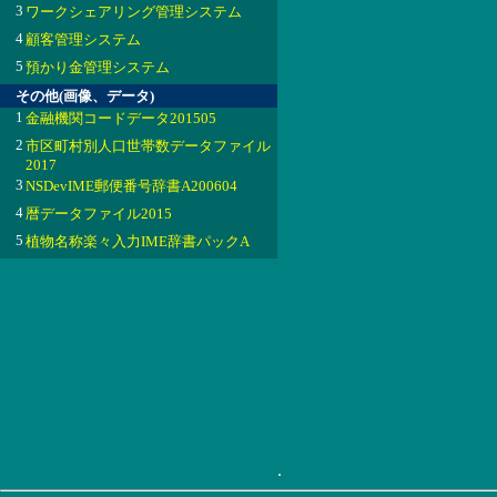
3
ワークシェアリング管理システム
4
顧客管理システム
5
預かり金管理システム
その他(画像、データ)
1
金融機関コードデータ201505
2
市区町村別人口世帯数データファイル
2017
3
NSDevIME郵便番号辞書A200604
4
暦データファイル2015
5
植物名称楽々入力IME辞書パックA
.