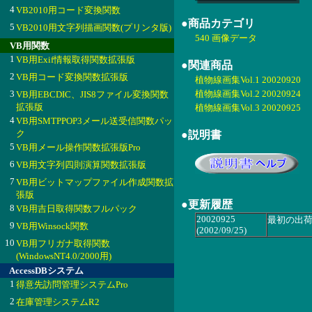
4
VB2010用コード変換関数
●商品カテゴリ
5
VB2010用文字列描画関数(プリンタ版)
540 画像データ
VB用関数
1
VB用Exif情報取得関数拡張版
●関連商品
2
VB用コード変換関数拡張版
植物線画集Vol.1 20020920
3
植物線画集Vol.2 20020924
VB用EBCDIC、JIS8ファイル変換関数
拡張版
植物線画集Vol.3 20020925
4
VB用SMTPPOP3メール送受信関数パッ
ク
●説明書
5
VB用メール操作関数拡張版Pro
6
VB用文字列四則演算関数拡張版
7
VB用ビットマップファイル作成関数拡
張版
●更新履歴
8
VB用吉日取得関数フルパック
20020925
最初の出
9
VB用Winsock関数
(2002/09/25)
10
VB用フリガナ取得関数
(WindowsNT4.0/2000用)
AccessDBシステム
1
得意先訪問管理システムPro
2
在庫管理システムR2