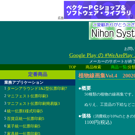
広告
お問
Google Play の #WeAreP
メーカーのサポートが終了
TOP
商品検索
商品一覧(
分
定番商品
植物線画集Vol.4 20020
業務アプリケーション
●概要
1
ターンアラウンド1&2型伝票印刷7
50種類の植物の線画集です
2
マニフェスト伝票印刷3
3
マニフェスト伝票印刷簡易版3
ぬりえ、工芸品の下絵など
4
統一伝票E様式印刷5
●価格
（消費税が10%のとき
5
百貨店統一伝票印刷5
1100円(税込)
6
菓子統一伝票印刷5
7
家具統一伝票印刷5