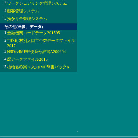
3
ワークシェアリング管理システム
4
顧客管理システム
5
預かり金管理システム
その他(画像、データ)
1
金融機関コードデータ201505
2
市区町村別人口世帯数データファイル
2017
3
NSDevIME郵便番号辞書A200604
4
暦データファイル2015
5
植物名称楽々入力IME辞書パックA
.