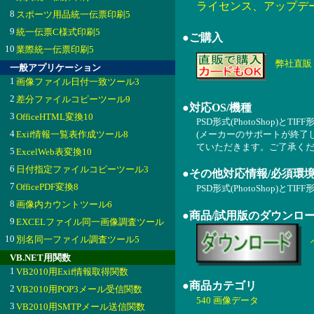
ライセンス、アップデ
8
スポーツ用品統一伝票印刷5
9
統一伝票C様式印刷5
●ご購入
10
業際統一伝票印刷5
弊社直販
一般アプリケーション
1
画像ファイル日付一致ツール3
2
差分ファイルコピーツール9
●対応OS/機種
3
OfficeHTML変換10
PSD形式(PhotoShop)と
4
Exif情報一覧表作成ツール8
(メーカーのサポートが終了
ていただきます。ご了承くだ
5
ExcelWeb表変換10
6
日付指定ファイルコピーツール3
●その他対応情報/必須環
7
OfficePDF変換8
PSD形式(PhotoShop)
8
画像内カウントツール6
●商品/試用版のダウンロ
9
EXCELファイル同一画像調査ツール
10
別名同一ファイル調査ツール5
VB.NET用関数
1
VB2010用Exif情報取得関数
●商品カテゴリ
2
VB2010用POP3メール受信関数
540 画像データ
3
VB2010用SMTPメール送信関数