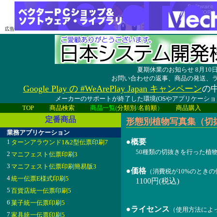
広告
夏期休業のお知らせ 8月1
お問い合わせの返事、商品の発送、
Google Play の #WeArePlay Japan キャンペーン
の中
メーカーのサポートが終了した環境(OSやアプリケーシ
TOP
商品検索
商品一覧(
分類別
/
名前順
）
商品購入
定番商品
形態別植物写真集（切抜処理
業務アプリケーション
●概要
1
ターンアラウンド1&2型伝票印刷7
50種類の切抜きを行った植
2
マニフェスト伝票印刷3
3
マニフェスト伝票印刷簡易版3
●価格
（消費税が10%のとき
4
統一伝票E様式印刷5
1100円(税込)
5
百貨店統一伝票印刷5
6
菓子統一伝票印刷5
●ライセンス
（使用方法によ
7
家具統一伝票印刷5