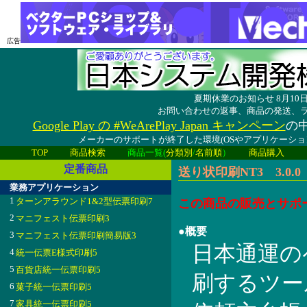
広告
夏期休業のお知らせ 8月1
お問い合わせの返事、商品の発送、
Google Play の #WeArePlay Japan キャンペーン
の中
メーカーのサポートが終了した環境(OSやアプリケーシ
TOP
商品検索
商品一覧(
分類別
/
名前順
）
商品購入
定番商品
送り状印刷NT3 3.0.0
業務アプリケーション
1
ターンアラウンド1&2型伝票印刷7
この商品の販売とサポ
2
マニフェスト伝票印刷3
●概要
3
マニフェスト伝票印刷簡易版3
日本通運の
4
統一伝票E様式印刷5
5
百貨店統一伝票印刷5
刷するツー
6
菓子統一伝票印刷5
7
家具統一伝票印刷5