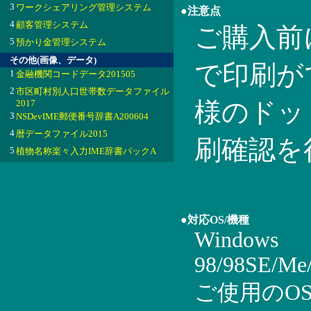
3
ワークシェアリング管理システム
●注意点
4
顧客管理システム
ご購入前
5
預かり金管理システム
その他(画像、データ)
で印刷が
1
金融機関コードデータ201505
2
市区町村別人口世帯数データファイル
様のドッ
2017
3
NSDevIME郵便番号辞書A200604
4
暦データファイル2015
刷確認を
5
植物名称楽々入力IME辞書パックA
●対応OS/機種
Windows
98/98SE/Me
ご使用のOSが