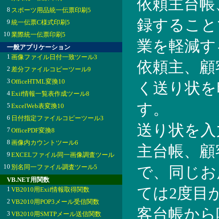
依頼主台帳
8
スポーツ用品統一伝票印刷5
録すること
9
統一伝票C様式印刷5
10
業際統一伝票印刷5
業を軽減す
一般アプリケーション
1
画像ファイル日付一致ツール3
依頼主、顧
2
差分ファイルコピーツール9
3
OfficeHTML変換10
く送り状を
4
Exif情報一覧表作成ツール8
す。
5
ExcelWeb表変換10
6
日付指定ファイルコピーツール3
送り状を入
7
OfficePDF変換8
8
画像内カウントツール6
主台帳、顧
9
EXCELファイル同一画像調査ツール
10
別名同一ファイル調査ツール5
で、同じお
VB.NET用関数
ては2度目
1
VB2010用Exif情報取得関数
2
VB2010用POP3メール受信関数
客台帳から
3
VB2010用SMTPメール送信関数