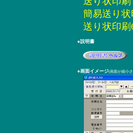
送り状印刷YP5
簡易送り状印刷
送り状印刷6 6
●説明書
●画面イメージ
(画面が縮小