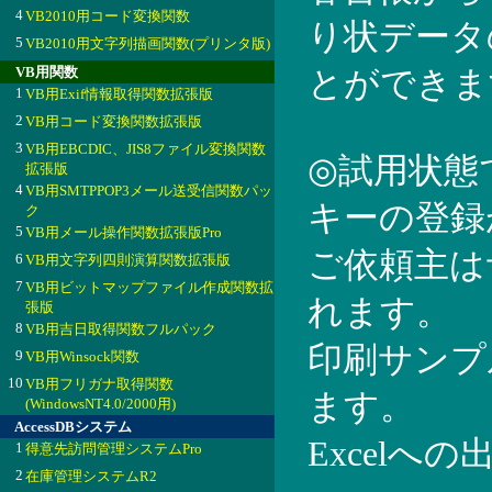
4
VB2010用コード変換関数
り状データ
5
VB2010用文字列描画関数(プリンタ版)
VB用関数
とができま
1
VB用Exif情報取得関数拡張版
2
VB用コード変換関数拡張版
3
VB用EBCDIC、JIS8ファイル変換関数
◎試用状態
拡張版
4
VB用SMTPPOP3メール送受信関数パッ
キーの登録
ク
5
VB用メール操作関数拡張版Pro
ご依頼主は
6
VB用文字列四則演算関数拡張版
7
VB用ビットマップファイル作成関数拡
れます。
張版
8
VB用吉日取得関数フルパック
印刷サンプ
9
VB用Winsock関数
10
VB用フリガナ取得関数
ます。
(WindowsNT4.0/2000用)
AccessDBシステム
Excelへ
1
得意先訪問管理システムPro
2
在庫管理システムR2