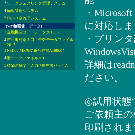
3
ワークシェアリング管理システム
・Microsof
4
顧客管理システム
5
預かり金管理システム
に対応しま
その他(画像、データ)
1
金融機関コードデータ201505
・プリンタ設
2
市区町村別人口世帯数データファイル
2017
Windows
3
NSDevIME郵便番号辞書A200604
4
暦データファイル2015
詳細はread
5
植物名称楽々入力IME辞書パックA
ださい。
◎試用状態
ご依頼主の
印刷されま