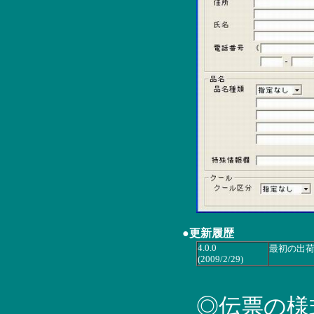
●更新履歴
4.0.0
最初の出
(2009/2/29)
◎伝票の様