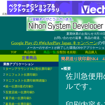
広告
夏期休業のお知らせ 8月1
お問い合わせの返事、商品の発送、
Google Play の #WeArePlay Japan キャンペーン
の中
メーカーのサポートが終了した環境(OSやアプリケーシ
TOP
商品検索
商品一覧(
分類別
/
名前順
）
商品購入
定番商品
簡易送り状印刷SK4 4.0
業務アプリケーション
●概要
1
ターンアラウンド1&2型伝票印刷7
佐川急便用
2
マニフェスト伝票印刷3
3
マニフェスト伝票印刷簡易版3
ルです。
4
統一伝票E様式印刷5
5
百貨店統一伝票印刷5
6
菓子統一伝票印刷5
印刷内容を
7
家具統一伝票印刷5