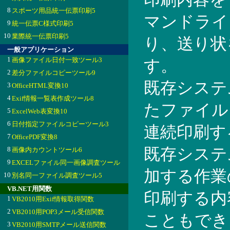
8
スポーツ用品統一伝票印刷5
マンドライ
9
統一伝票C様式印刷5
10
業際統一伝票印刷5
り、送り状
一般アプリケーション
1
画像ファイル日付一致ツール3
す。
2
差分ファイルコピーツール9
既存システ
3
OfficeHTML変換10
4
Exif情報一覧表作成ツール8
たファイル
5
ExcelWeb表変換10
6
日付指定ファイルコピーツール3
連続印刷す
7
OfficePDF変換8
8
既存システ
画像内カウントツール6
9
EXCELファイル同一画像調査ツール
加する作業
10
別名同一ファイル調査ツール5
VB.NET用関数
印刷する内
1
VB2010用Exif情報取得関数
2
VB2010用POP3メール受信関数
こともでき
3
VB2010用SMTPメール送信関数