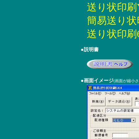
送り状印刷YP5
簡易送り状印刷
送り状印刷6 6
●説明書
●画面イメージ
(画面が縮小