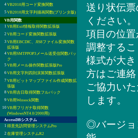
4
VB2010用コード変換関数
送り状伝票
5
VB2010用文字列描画関数(プリンタ版)
ください。
VB用関数
1
VB用Exif情報取得関数拡張版
項目の位置
2
VB用コード変換関数拡張版
3
VB用EBCDIC、JIS8ファイル変換関数
調整するこ
拡張版
4
VB用SMTPPOP3メール送受信関数パッ
様式が大き
ク
5
VB用メール操作関数拡張版Pro
方はご連絡
6
VB用文字列四則演算関数拡張版
7
VB用ビットマップファイル作成関数拡
ご協力いた
張版
8
VB用吉日取得関数フルパック
します。
9
VB用Winsock関数
10
VB用フリガナ取得関数
(WindowsNT4.0/2000用)
AccessDBシステム
◎バージョ
1
得意先訪問管理システムPro
2
在庫管理システムR2
能