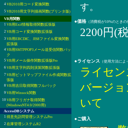
4
VB2010用コード変換関数
す。
5
VB2010用文字列描画関数(プリンタ版)
VB用関数
●価格
（消費税が10%のとき
1
VB用Exif情報取得関数拡張版
2200円(
2
VB用コード変換関数拡張版
3
VB用EBCDIC、JIS8ファイル変換関数
拡張版
4
VB用SMTPPOP3メール送受信関数パッ
ク
5
VB用メール操作関数拡張版Pro
●ライセンス
（使用方法によ
6
VB用文字列四則演算関数拡張版
ライセン
7
VB用ビットマップファイル作成関数拡
張版
バージョ
8
VB用吉日取得関数フルパック
9
VB用Winsock関数
いて
10
VB用フリガナ取得関数
(WindowsNT4.0/2000用)
AccessDBシステム
1
得意先訪問管理システムPro
●ご購入
2
在庫管理システムR2