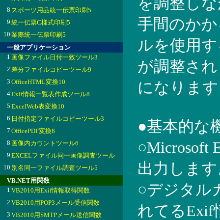
を調整しな
8
スポーツ用品統一伝票印刷5
手間のかか
9
統一伝票C様式印刷5
10
業際統一伝票印刷5
ルを使用す
一般アプリケーション
1
画像ファイル日付一致ツール3
が調整され
2
差分ファイルコピーツール9
3
OfficeHTML変換10
になります
4
Exif情報一覧表作成ツール8
5
ExcelWeb表変換10
6
日付指定ファイルコピーツール3
●基本的な
7
OfficePDF変換8
8
○Microso
画像内カウントツール6
9
EXCELファイル同一画像調査ツール
出力します
10
別名同一ファイル調査ツール5
VB.NET用関数
○デジタル
1
VB2010用Exif情報取得関数
2
VB2010用POP3メール受信関数
れてるEx
3
VB2010用SMTPメール送信関数