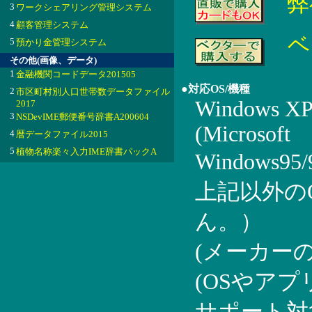
弊
3
ワークシェアリング管理システム
4
顧客管理システム
ベ
5
預かり金管理システム
その他(画像、データ)
1
金融機関コードデータ201505
●対応OS/機種
2
市区町村別人口世帯数データファイル
Windows XP/
2017
3
NSDevIME郵便番号辞書A200604
(Microsoft
4
暦データファイル2015
5
植物名称楽々入力IME辞書パックA
Windows95
上記以外の
ん。）
(メーカー
(OSやア
サポート対