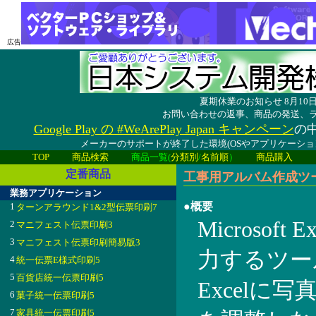
広告
夏期休業のお知らせ 8月1
お問い合わせの返事、商品の発送、
Google Play の #WeArePlay Japan キャンペーン
の中
メーカーのサポートが終了した環境(OSやアプリケーシ
TOP
商品検索
商品一覧(
分類別
/
名前順
）
商品購入
定番商品
工事用アルバム作成ツール
業務アプリケーション
●概要
1
ターンアラウンド1&2型伝票印刷7
Microso
2
マニフェスト伝票印刷3
3
マニフェスト伝票印刷簡易版3
力するツー
4
統一伝票E様式印刷5
5
百貨店統一伝票印刷5
Excelに
6
菓子統一伝票印刷5
7
家具統一伝票印刷5