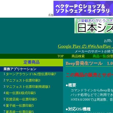
広告
お問
Google Play の #WeAreP
メーカーのサポートが終了
TOP
商品検索
商品一覧(
分
定番商品
Beep音発生ツール 1.0
業務アプリケーション
1
ターンアラウンド1&2型伝票印刷7
この商品の販売とサポ
2
マニフェスト伝票印刷3
●概要
3
マニフェスト伝票印刷簡易版3
コマンドラインからBeep
4
統一伝票E様式印刷5
バッチ処理などでご利用で
5
百貨店統一伝票印刷5
※NT4.0/2000では周波
6
菓子統一伝票印刷5
●対応OS/機種
7
家具統一伝票印刷5