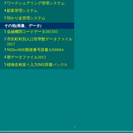
3
ワークシェアリング管理システム
4
顧客管理システム
5
預かり金管理システム
その他(画像、データ)
1
金融機関コードデータ201505
2
市区町村別人口世帯数データファイル
2017
3
NSDevIME郵便番号辞書A200604
4
暦データファイル2015
5
植物名称楽々入力IME辞書パックA
.