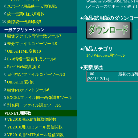
Windows 95/98/98SE/Me/NT4
8
スポーツ用品統一伝票印刷5
(メーカーのサポートが終了
9
統一伝票C様式印刷5
●商品/試用版のダウンロ
10
業際統一伝票印刷5
一般アプリケーション
1
画像ファイル日付一致ツール3
2
差分ファイルコピーツール9
●商品カテゴリ
3
OfficeHTML変換10
140 Windows用ツール
4
Exif情報一覧表作成ツール8
5
ExcelWeb表変換10
●更新履歴
1.00
6
最初の出
日付指定ファイルコピーツール3
(2001/12/14)
7
OfficePDF変換8
8
画像内カウントツール6
9
EXCELファイル同一画像調査ツール
10
別名同一ファイル調査ツール5
VB.NET用関数
1
VB2010用Exif情報取得関数
2
VB2010用POP3メール受信関数
3
VB2010用SMTPメール送信関数