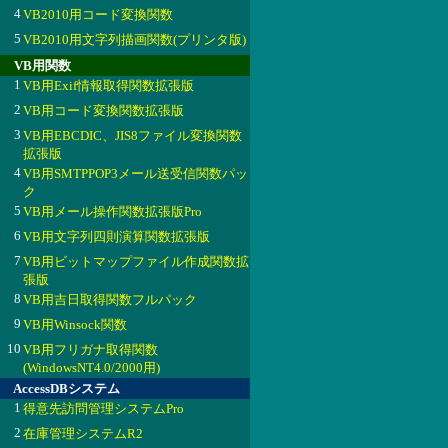
4
VB2010用コード変換関数
5
VB2010用文字列描画関数(プリンタ版)
VB用関数
1
VB用Exif情報取得関数拡張版
2
VB用コード変換関数拡張版
3
VB用EBCDIC、JIS8ファイル変換関数
拡張版
4
VB用SMTPPOP3メール送受信関数パッ
ク
5
VB用メール操作関数拡張版Pro
6
VB用文字列四則演算関数拡張版
7
VB用ビットマップファイル作成関数拡
張版
8
VB用吉日取得関数フルパック
9
VB用Winsock関数
10
VB用フリガナ取得関数
(WindowsNT4.0/2000用)
AccessDBシステム
1
得意先訪問管理システムPro
2
在庫管理システムR2