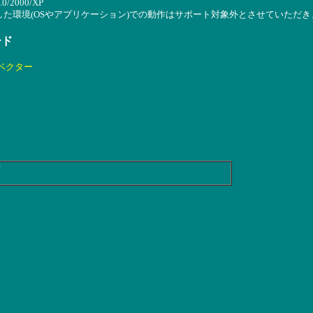
.0/2000/XP
した環境(OSやアプリケーション)での動作はサポート対象外とさせていただき
ード
ベクター
荷