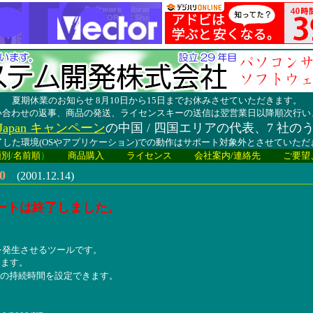
夏期休業のお知らせ 8月10日から15日までお休みさせていただきます。
い合わせの返事、商品の発送、ライセンスキーの送信は翌営業日以降順次行い
lay Japan キャンペーン
の中国 / 四国エリアの代表、7 社の
した環境(OSやアプリケーション)での動作はサポート対象外とさせていた
類別
/
名前順
）
商品購入
ライセンス
会社案内/連絡先
ご要望
0
(2001.12.14)
ートは終了しました。
音を発生させるツールです。
きます。
数、音の持続時間を設定できます。