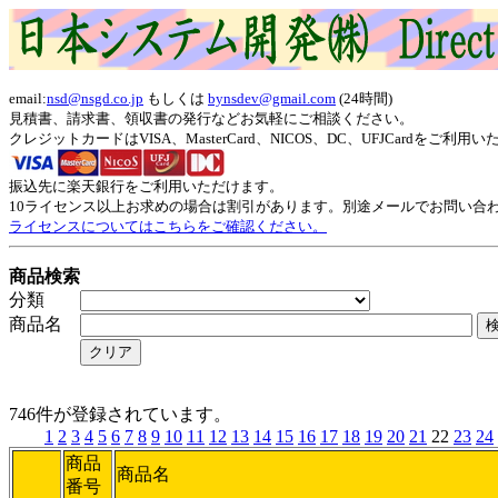
email:
nsd@nsgd.co.jp
もしくは
bynsdev@gmail.com
(24時間)
見積書、請求書、領収書の発行などお気軽にご相談ください。
クレジットカードはVISA、MasterCard、NICOS、DC、UFJCardをご利
振込先に楽天銀行をご利用いただけます。
10ライセンス以上お求めの場合は割引があります。別途メールでお問い合
ライセンスについてはこちらをご確認ください。
商品検索
分類
商品名
746件が登録されています。
1
2
3
4
5
6
7
8
9
10
11
12
13
14
15
16
17
18
19
20
21
22
23
24
商品
商品名
番号