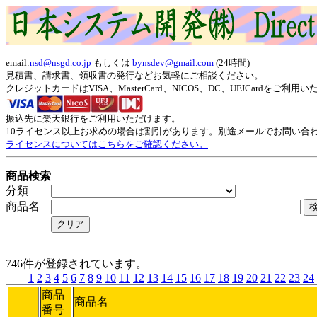
email:
nsd@nsgd.co.jp
もしくは
bynsdev@gmail.com
(24時間)
見積書、請求書、領収書の発行などお気軽にご相談ください。
クレジットカードはVISA、MasterCard、NICOS、DC、UFJCardをご利
振込先に楽天銀行をご利用いただけます。
10ライセンス以上お求めの場合は割引があります。別途メールでお問い合
ライセンスについてはこちらをご確認ください。
商品検索
分類
商品名
746件が登録されています。
1
2
3
4
5
6
7
8
9
10
11
12
13
14
15
16
17
18
19
20
21
22
23
24
商品
商品名
番号