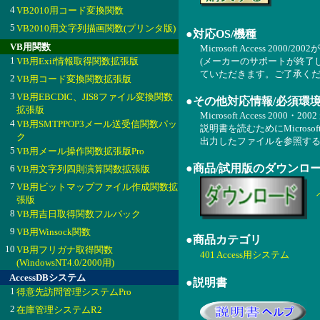
4
VB2010用コード変換関数
5
VB2010用文字列描画関数(プリンタ版)
●対応OS/機種
VB用関数
Microsoft Access 2000/
1
VB用Exif情報取得関数拡張版
(メーカーのサポートが終了
ていただきます。ご了承くだ
2
VB用コード変換関数拡張版
3
VB用EBCDIC、JIS8ファイル変換関数
●その他対応情報/必須環
拡張版
Microsoft Access 2000・
4
VB用SMTPPOP3メール送受信関数パッ
説明書を読むためにMicrosoft
ク
出力したファイルを参照するためには
5
VB用メール操作関数拡張版Pro
●商品/試用版のダウンロ
6
VB用文字列四則演算関数拡張版
7
VB用ビットマップファイル作成関数拡
張版
8
VB用吉日取得関数フルパック
9
VB用Winsock関数
●商品カテゴリ
10
VB用フリガナ取得関数
401 Access用システム
(WindowsNT4.0/2000用)
AccessDBシステム
●説明書
1
得意先訪問管理システムPro
2
在庫管理システムR2