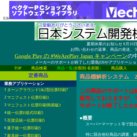
広告
夏期休業のお知らせ 8月1
お問い合わせの返事、商品の発送、
Google Play の #WeArePlay Japan キャンペーン
の中
メーカーのサポートが終了した環境(OSやアプリケーシ
TOP
商品検索
商品一覧(
分類別
/
名前順
）
商品購入
定番商品
商品棚解析システム 200
業務アプリケーション
1
ターンアラウンド1&2型伝票印刷7
この商品のサポートは
2
マニフェスト伝票印刷3
販売しておりますが、
3
サポートが終了したた
マニフェスト伝票印刷簡易版3
4
統一伝票E様式印刷5
●概要
5
百貨店統一伝票印刷5
スーパーマーケット等で競
6
菓子統一伝票印刷5
特に競合他社商品の調査、
7
家具統一伝票印刷5