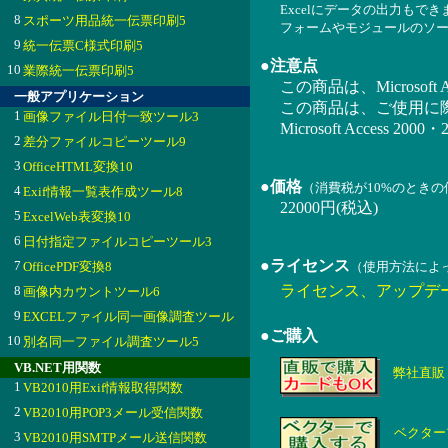
Excelにデータの出力もで
8
スポーツ用品統一伝票印刷5
フォームやモジュールのソ
9
統一伝票C様式印刷5
●注意点
10
業際統一伝票印刷5
この商品は、Microsoft
一般アプリケーション
この商品は、ご使用に
1
画像ファイル日付一致ツール3
Microsoft Acces
2
差分ファイルコピーツール9
3
OfficeHTML変換10
●価格
（消費税が10%のとき
4
Exif情報一覧表作成ツール8
22000円(税込)
5
ExcelWeb表変換10
6
日付指定ファイルコピーツール3
●ライセンス
7
OfficePDF変換8
（使用方法によ
ライセンス、アップデ
8
画像内カウントツール6
9
EXCELファイル同一画像調査ツール
●ご購入
10
別名同一ファイル調査ツール5
VB.NET用関数
弊社直販
1
VB2010用Exif情報取得関数
2
VB2010用POP3メール受信関数
ベクター
3
VB2010用SMTPメール送信関数