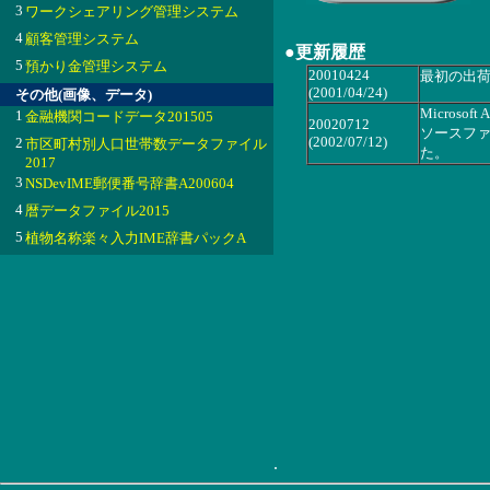
3
ワークシェアリング管理システム
4
顧客管理システム
●更新履歴
5
預かり金管理システム
20010424
最初の出
(2001/04/24)
その他(画像、データ)
Micros
1
金融機関コードデータ201505
20020712
ソースフ
(2002/07/12)
2
市区町村別人口世帯数データファイル
た。
2017
3
NSDevIME郵便番号辞書A200604
4
暦データファイル2015
5
植物名称楽々入力IME辞書パックA
.