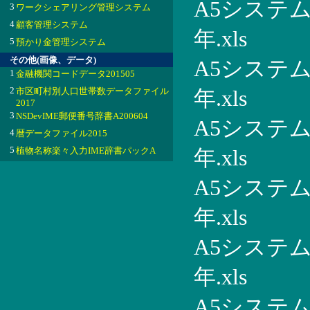
A5システム
3
ワークシェアリング管理システム
4
顧客管理システム
年.xls
5
預かり金管理システム
その他(画像、データ)
A5システム手
1
金融機関コードデータ201505
2
市区町村別人口世帯数データファイル
年.xls
2017
3
NSDevIME郵便番号辞書A200604
A5システム手
4
暦データファイル2015
5
植物名称楽々入力IME辞書パックA
年.xls
A5システム手
年.xls
A5システム手
年.xls
A5システム手