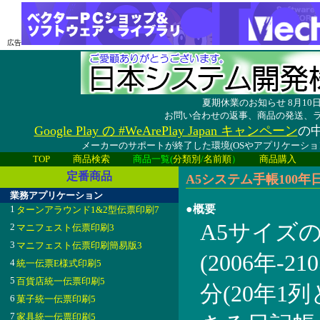
広告
夏期休業のお知らせ 8月1
お問い合わせの返事、商品の発送、
Google Play の #WeArePlay Japan キャンペーン
の中
メーカーのサポートが終了した環境(OSやアプリケーシ
TOP
商品検索
商品一覧(
分類別
/
名前順
）
商品購入
定番商品
A5システム手帳100年日記帳
業務アプリケーション
●概要
1
ターンアラウンド1&2型伝票印刷7
A5サイズ
2
マニフェスト伝票印刷3
3
マニフェスト伝票印刷簡易版3
(2006年-
4
統一伝票E様式印刷5
5
百貨店統一伝票印刷5
分(20年1
6
菓子統一伝票印刷5
7
家具統一伝票印刷5