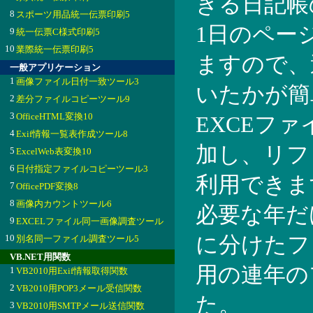
きる日記帳
8
スポーツ用品統一伝票印刷5
1日のペー
9
統一伝票C様式印刷5
10
業際統一伝票印刷5
ますので、
一般アプリケーション
1
画像ファイル日付一致ツール3
いたかが簡
2
差分ファイルコピーツール9
3
OfficeHTML変換10
EXCEフ
4
Exif情報一覧表作成ツール8
加し、リフ
5
ExcelWeb表変換10
6
日付指定ファイルコピーツール3
利用できま
7
OfficePDF変換8
8
画像内カウントツール6
必要な年だ
9
EXCELファイル同一画像調査ツール
10
に分けたフ
別名同一ファイル調査ツール5
VB.NET用関数
用の連年の
1
VB2010用Exif情報取得関数
2
VB2010用POP3メール受信関数
た。
3
VB2010用SMTPメール送信関数