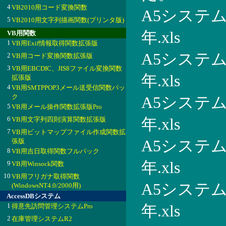
4
VB2010用コード変換関数
A5システム
5
VB2010用文字列描画関数(プリンタ版)
年.xls
VB用関数
1
VB用Exif情報取得関数拡張版
A5システム
2
VB用コード変換関数拡張版
3
VB用EBCDIC、JIS8ファイル変換関数
年.xls
拡張版
4
VB用SMTPPOP3メール送受信関数パッ
ク
A5システム
5
VB用メール操作関数拡張版Pro
6
VB用文字列四則演算関数拡張版
年.xls
7
VB用ビットマップファイル作成関数拡
張版
A5システム
8
VB用吉日取得関数フルパック
年.xls
9
VB用Winsock関数
10
VB用フリガナ取得関数
A5システム
(WindowsNT4.0/2000用)
AccessDBシステム
1
得意先訪問管理システムPro
年.xls
2
在庫管理システムR2