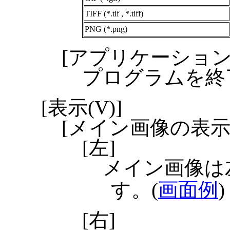
TIFF (*.tif , *.tiff)
PNG (*.png)
[アプリケーションの
プログラムを終
[表示(V)]
[メイン画像の表示
[左]
メイン画像は
す。(
画面例
[右]