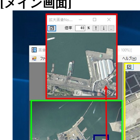
[
メイン画面
]